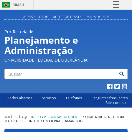
BRASIL
Simplifique!
ACESSIBILIDADE
ALTO CONTRASTE
MAPA DO SITE
Comunica BR
Pró-Reitoria de
Participe
Planejamento e
Acesso à informação
Administração
Legislação
Canais
UNIVERSIDADE FEDERAL DE UBERLÂNDIA
Buscar
Dados abertos
Serviços
Telefones
Perguntas frequentes
Fale conosco
INÍCIO
\
PERGUNTAS FREQUENTES
\
QUAL A DIFERENÇA ENTRE
MATERIAL DE CONSUMO E MATERIAL PERMANENTE?