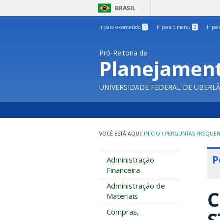
BRASIL
Ir para o conteúdo
1
Ir para o menu
2
Ir pa
Pró-Reitoria de
Planejament
UNIVERSIDADE FEDERAL DE UBERL
INÍCIO
\
PERGUNTAS FREQUEN
P
Administração
Financeira
Administração de
C
Materiais
Compras,
S