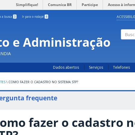
Simplifique!
Comunica BR
Participe
Acesso à infor
ACESSIBIL
ra a busca
3
Ir para o rodapé
4
o e Administração
Busc
ÂNDIA
Dados abertos
Serviços
Telefones
TES
\
COMO FAZER O CADASTRO NO SISTEMA STP?
ergunta frequente
omo fazer o cadastro n
TP?