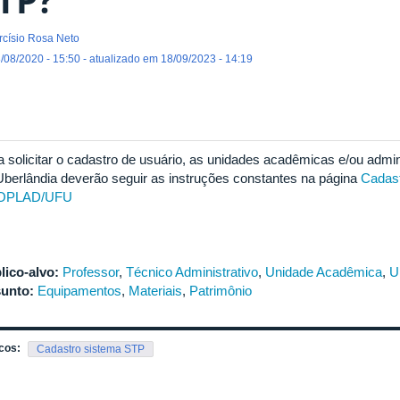
rcísio Rosa Neto
/08/2020 - 15:50 - atualizado em 18/09/2023 - 14:19
a solicitar o cadastro de usuário, as unidades acadêmicas e/ou admi
Uberlândia deverão seguir as instruções constantes na página
Cadas
OPLAD/UFU
lico-alvo:
Professor
,
Técnico Administrativo
,
Unidade Acadêmica
,
U
unto:
Equipamentos
,
Materiais
,
Patrimônio
cos:
Cadastro sistema STP