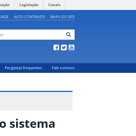
mação
Legislação
Canais
IDADE
ALTO CONTRASTE
MAPA DO SITE
ar
Perguntas frequentes
Fale conosco
o sistema