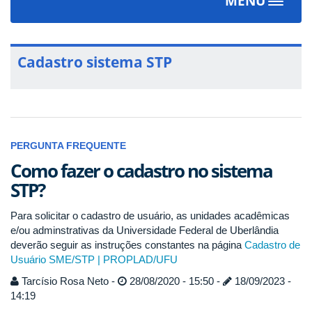
MENU
Toggle
navigat
Cadastro sistema STP
PERGUNTA FREQUENTE
Como fazer o cadastro no sistema
STP?
Para solicitar o cadastro de usuário, as unidades acadêmicas
e/ou adminstrativas da Universidade Federal de Uberlândia
deverão seguir as instruções constantes na página
Cadastro de
Usuário SME/STP | PROPLAD/UFU
Tarcísio Rosa Neto -
28/08/2020 - 15:50 -
18/09/2023 -
14:19