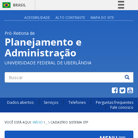
BRASIL
Simplifique!
ACESSIBILIDADE
ALTO CONTRASTE
MAPA DO SITE
Comunica BR
Pró-Reitoria de
Participe
Planejamento e
Acesso à informação
Administração
Legislação
Canais
UNIVERSIDADE FEDERAL DE UBERLÂNDIA
Buscar
Dados abertos
Serviços
Telefones
Perguntas frequentes
Fale conosco
INÍCIO
\
_
\
CADASTRO SISTEMA STP