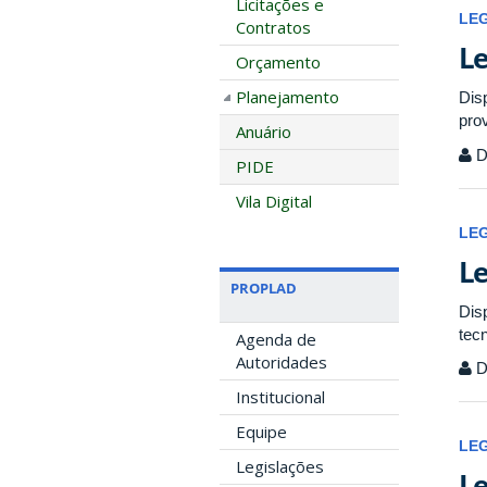
Licitações e
LE
Contratos
Le
Orçamento
Planejamento
Dis
pro
Anuário
Di
PIDE
Vila Digital
LE
Le
PROPLAD
Disp
tec
Agenda de
Autoridades
Di
Institucional
Equipe
LE
Legislações
Le