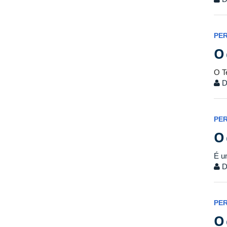
PE
O 
O T
Di
PE
O 
É u
Di
PE
O 