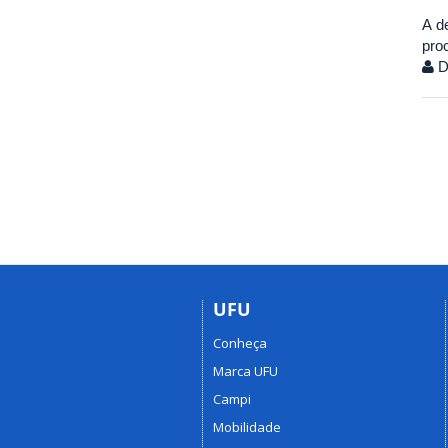
A d
pro
Di
UFU
Conheça
Marca UFU
Campi
Mobilidade