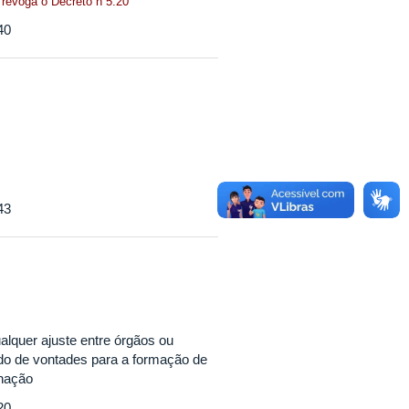
e revoga o Decreto n 5.20
40
43
ualquer ajuste entre órgãos ou
rdo de vontades para a formação de
inação
20