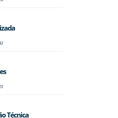
izada
42
es
22
o Técnica