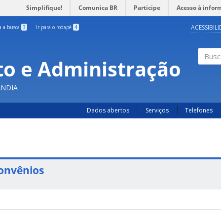
Simplifique!
Comunica BR
Participe
Acesso à infor
ACESSIBIL
ra a busca
3
Ir para o rodapé
4
o e Administração
Busc
ÂNDIA
Dados abertos
Serviços
Telefones
onvênios