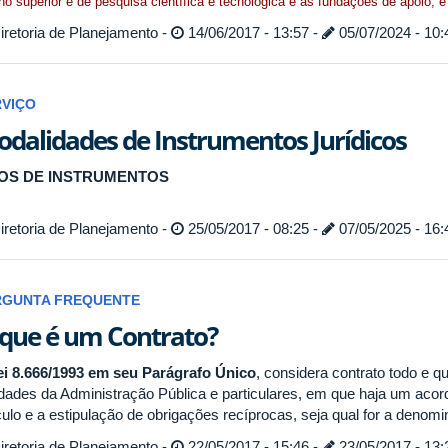
no superior e de pesquisa científica e tecnológica e as fundações de apoio, 
retoria de Planejamento -
14/06/2017 - 13:57 -
05/07/2024 - 10:
RVIÇO
dalidades de Instrumentos Jurídicos
POS DE INSTRUMENTOS
retoria de Planejamento -
25/05/2017 - 08:25 -
07/05/2025 - 16:
RGUNTA FREQUENTE
que é um Contrato?
ei 8.666/1993 em seu Parágrafo Único
, considera contrato todo e q
idades da Administração Pública e particulares, em que haja um aco
culo e a estipulação de obrigações recíprocas, seja qual for a denom
retoria de Planejamento -
22/05/2017 - 15:46 -
23/05/2017 - 13: