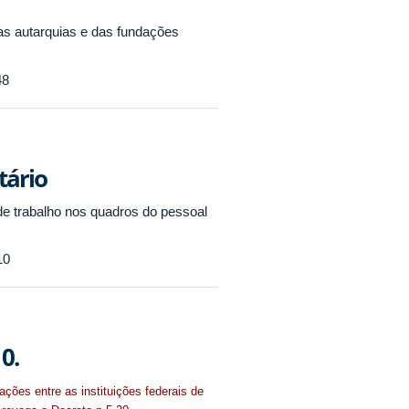
das autarquias e das fundações
48
tário
 de trabalho nos quadros do pessoal
10
0.
ções entre as instituições federais de