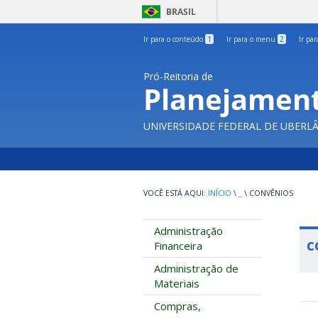
BRASIL
Ir para o conteúdo
1
Ir para o menu
2
Ir pa
Pró-Reitoria de
Planejament
UNIVERSIDADE FEDERAL DE UBERL
INÍCIO
\
_
\
CONVÊNIOS
Administração
c
Financeira
Administração de
Materiais
Compras,