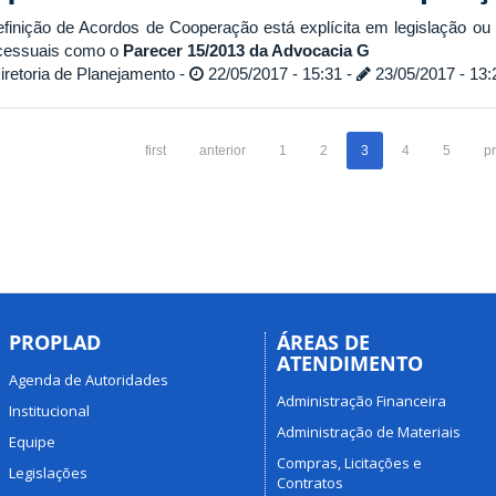
efinição de Acordos de Cooperação está explícita em legislação o
cessuais como o
Parecer 15/2013 da Advocacia G
retoria de Planejamento -
22/05/2017 - 15:31 -
23/05/2017 - 13:
first
anterior
1
2
3
4
5
p
PROPLAD
ÁREAS DE
ATENDIMENTO
Agenda de Autoridades
Administração Financeira
Institucional
Administração de Materiais
Equipe
Compras, Licitações e
Legislações
Contratos