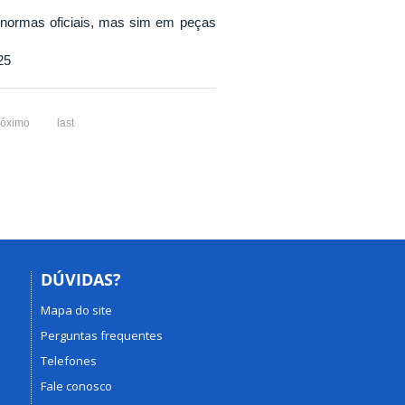
u normas oficiais, mas sim em peças
25
róximo
last
DÚVIDAS?
Mapa do site
Perguntas frequentes
Telefones
Fale conosco