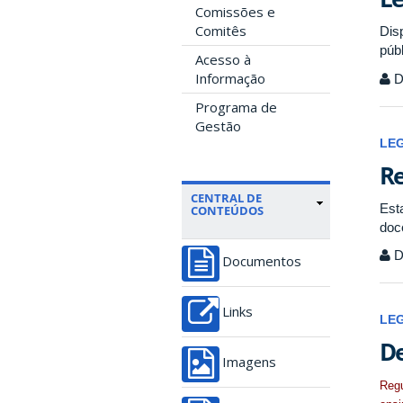
Comissões e
Comitês
Dis
públ
Acesso à
Informação
Di
Programa de
Gestão
LE
Re
CENTRAL DE
Est
CONTEÚDOS
doc
Di
Documentos
Links
LE
De
Imagens
Regu