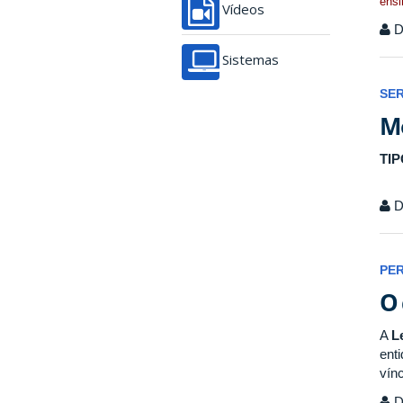
ensi
Vídeos
Di
Sistemas
SE
Mo
TI
Di
PE
O 
A
L
ent
vín
Di