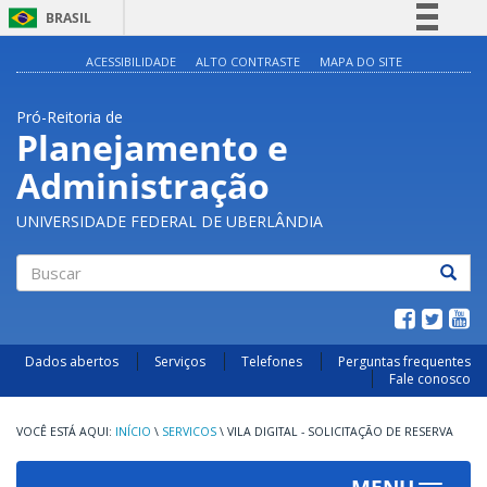
BRASIL
Simplifique!
ACESSIBILIDADE
ALTO CONTRASTE
MAPA DO SITE
Comunica BR
Pró-Reitoria de
Participe
Planejamento e
Acesso à informação
Administração
Legislação
Canais
UNIVERSIDADE FEDERAL DE UBERLÂNDIA
Buscar
Dados abertos
Serviços
Telefones
Perguntas frequentes
Fale conosco
INÍCIO
\
SERVICOS
\
VILA DIGITAL - SOLICITAÇÃO DE RESERVA