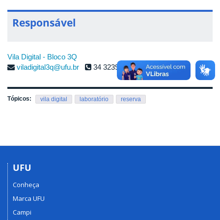
Responsável
Vila Digital - Bloco 3Q
viladigital3q@ufu.br
34 3239-4263
Tópicos:
vila digital
laboratório
reserva
UFU
Conheça
Marca UFU
Campi