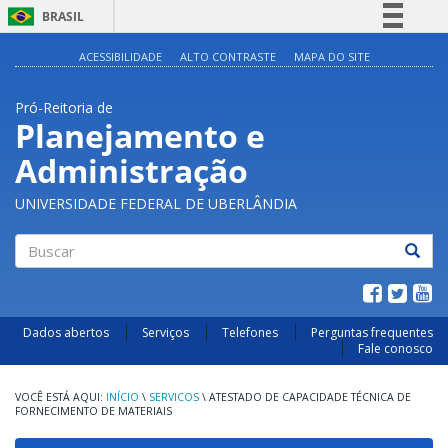
BRASIL
Simplifique!
ACESSIBILIDADE
ALTO CONTRASTE
MAPA DO SITE
Comunica BR
Pró-Reitoria de
Participe
Planejamento e
Acesso à informação
Administração
Legislação
Canais
UNIVERSIDADE FEDERAL DE UBERLÂNDIA
Buscar
Dados abertos
Serviços
Telefones
Perguntas frequentes
Fale conosco
INÍCIO
\
SERVICOS
\
ATESTADO DE CAPACIDADE TÉCNICA DE
FORNECIMENTO DE MATERIAIS