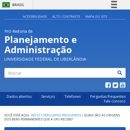
BRASIL
Simplifique!
ACESSIBILIDADE
ALTO CONTRASTE
MAPA DO SITE
Comunica BR
Pró-Reitoria de
Participe
Planejamento e
Acesso à informação
Administração
Legislação
Canais
UNIVERSIDADE FEDERAL DE UBERLÂNDIA
Buscar
Dados abertos
Serviços
Telefones
Perguntas frequentes
Fale conosco
INÍCIO
\
PERGUNTAS FREQUENTES
\
QUAIS SÃO AS ORIGENS
DOS BENS PERMANENTES QUE A UFU RECEBE?