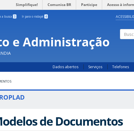
Simplifique!
Comunica BR
Participe
Acesso à infor
ACESSIBIL
ra a busca
3
Ir para o rodapé
4
o e Administração
Busc
ÂNDIA
Dados abertos
Serviços
Telefones
MENTOS
ROPLAD
odelos de Documentos