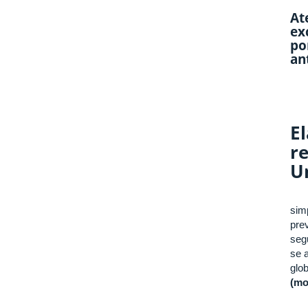
At
ex
po
an
E
r
U
Con
sim
pre
seg
se 
glo
(mo