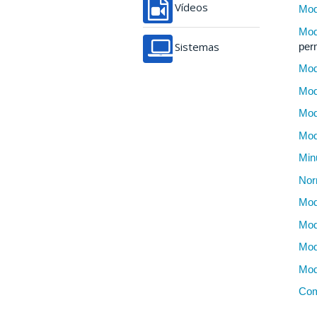
Vídeos
Mod
Mod
per
Sistemas
Mod
Mod
Mod
Mod
Min
Nor
Mod
Mod
Mod
Mod
Com