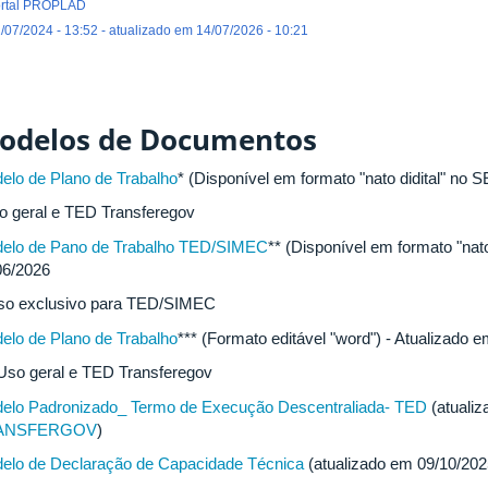
rtal PROPLAD
/07/2024 - 13:52 - atualizado em 14/07/2026 - 10:21
odelos de Documentos
elo de Plano de Trabalho
* (Disponível em formato "nato didital" no 
o geral e TED Transferegov
elo de Pano de Trabalho TED/SIMEC
** (Disponível em formato "nato
06/2026
so exclusivo para TED/SIMEC
elo de Plano de Trabalho
*** (Formato editável "word") - Atualizado 
 Uso geral e TED Transferegov
elo Padronizado_ Termo de Execução Descentraliada- TED
(atualiz
ANSFERGOV
)
elo de Declaração de Capacidade Técnica
(atualizado em 09/10/20