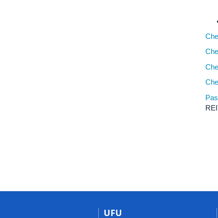
Che
Che
Che
Che
Pas
REI
UFU