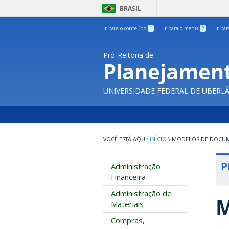
BRASIL
Ir para o conteúdo
1
Ir para o menu
2
Ir pa
Pró-Reitoria de
Planejament
UNIVERSIDADE FEDERAL DE UBERL
INÍCIO
\
MODELOS DE DOCU
P
Administração
Financeira
Administração de
M
Materiais
Compras,