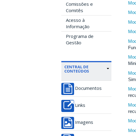
Mod
Comissões e
Comitês
Mod
Acesso à
Mod
Informação
Mod
Programa de
Mod
Gestão
Fun
Mod
Min
CENTRAL DE
CONTEÚDOS
Mod
Sim
Documentos
Mod
rec
Mod
Links
rec
Mod
Imagens
Mod