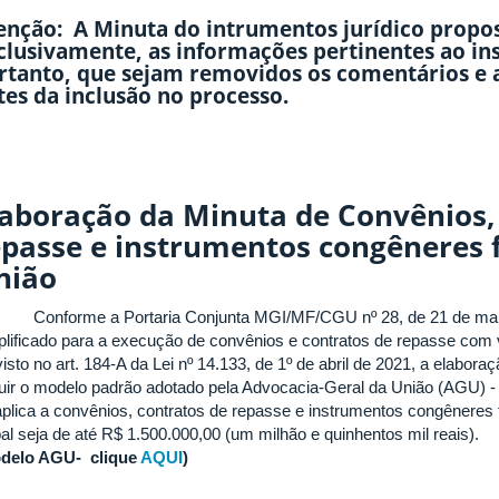
enção: A Minuta do intrumentos jurídico propos
clusivamente, as informações pertinentes ao i
rtanto, que sejam removidos os comentários e a
tes da inclusão no processo.
laboração da Minuta de Convênios,
epasse e instrumentos congêneres 
nião
forme a Portaria Conjunta MGI/MF/CGU nº 28, de 21 de maio de
plificado para a execução de convênios e contratos de repasse com val
visto no art. 184-A da Lei nº 14.133, de 1º de abril de 2021, a elabo
uir o modelo padrão adotado pela Advocacia-Geral da União (AGU) -
aplica a convênios, contratos de repasse e instrumentos congêneres 
bal seja de até R$ 1.500.000,00 (um milhão e quinhentos mil reais).
delo AGU- clique
AQUI
)