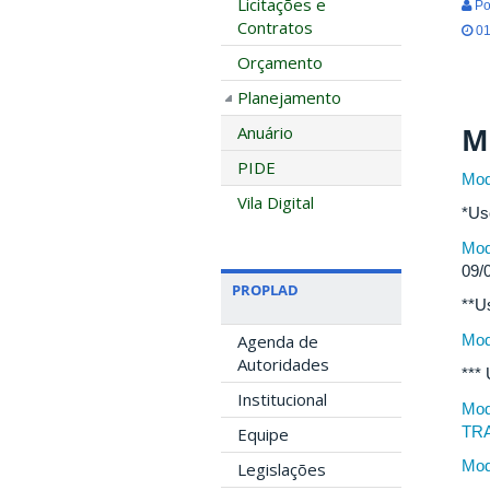
Licitações e
Po
Contratos
01
Orçamento
Planejamento
M
Anuário
PIDE
Mod
Vila Digital
*Us
Mod
09/
PROPLAD
**U
Mod
Agenda de
Autoridades
***
Institucional
Mod
TR
Equipe
Mod
Legislações