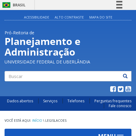
BRASIL
Simplifique!
ACESSIBILIDADE
ALTO CONTRASTE
MAPA DO SITE
Comunica BR
Pró-Reitoria de
Participe
Planejamento e
Acesso à informação
Administração
Legislação
Canais
UNIVERSIDADE FEDERAL DE UBERLÂNDIA
Buscar
Dados abertos
Serviços
Telefones
Perguntas frequentes
Fale conosco
INÍCIO
\
LEGISLACOES