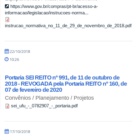
https://www.gov.br/compras/pt-br/acesso-a-
informacao/legislacao/instrucoes-norma...
instrucao_normativa_no_11_de_29_de_novembro_de_2018.pdf
22/10/2018
10:26
Portaria SEI REITO nº 991, de 11 de outubro de
2018 - REVOGADA pela Portaria REITO nº 160, de
07 de fevereiro de 2020
Convênios / Planejamento / Projetos
sei_ufu_-_0782907_-_portaria.pdf
17/10/2018