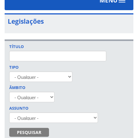
MENU
Toggle
navigat
Legislações
TÍTULO
TIPO
ÂMBITO
ASSUNTO
PESQUISAR