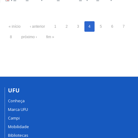
« início
‹ anterior
1
2
3
4
5
6
7
8
próximo ›
fim »
UFU
Conheça
Marca UFU
Campi
Mobilidade
Bibliotecas