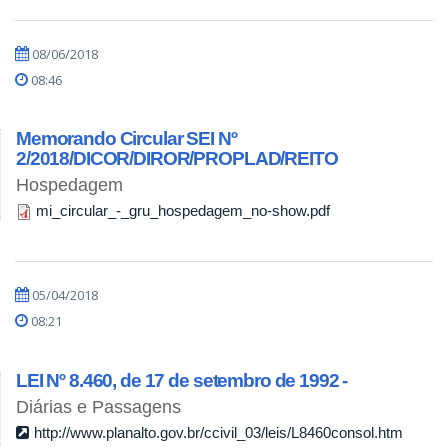
08/06/2018
08:46
Memorando Circular SEI Nº
2/2018/DICOR/DIROR/PROPLAD/REITO
Hospedagem
mi_circular_-_gru_hospedagem_no-show.pdf
05/04/2018
08:21
LEI Nº 8.460, de 17 de setembro de 1992 -
Diárias e Passagens
http://www.planalto.gov.br/ccivil_03/leis/L8460consol.htm