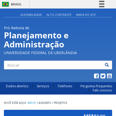
BRASIL
Simplifique!
ACESSIBILIDADE
ALTO CONTRASTE
MAPA DO SITE
Comunica BR
Pró-Reitoria de
Participe
Planejamento e
Acesso à informação
Administração
Legislação
Canais
UNIVERSIDADE FEDERAL DE UBERLÂNDIA
Buscar
Dados abertos
Serviços
Telefones
Perguntas frequentes
Fale conosco
INÍCIO
\
ASSUNTO
\
PROJETOS