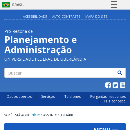
BRASIL
Simplifique!
ACESSIBILIDADE
ALTO CONTRASTE
MAPA DO SITE
Comunica BR
Pró-Reitoria de
Participe
Planejamento e
Acesso à informação
Administração
Legislação
Canais
UNIVERSIDADE FEDERAL DE UBERLÂNDIA
Buscar
Dados abertos
Serviços
Telefones
Perguntas frequentes
Fale conosco
INÍCIO
\
ASSUNTO
\
ANUÁRIO