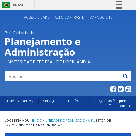
BRASIL
Simplifique!
ACESSIBILIDADE
ALTO CONTRASTE
MAPA DO SITE
Comunica BR
Pró-Reitoria de
Participe
Planejamento e
Acesso à informação
Administração
Legislação
Canais
UNIVERSIDADE FEDERAL DE UBERLÂNDIA
Buscar
Dados abertos
Serviços
Telefones
Perguntas frequentes
Fale conosco
INÍCIO
\
UNIDADES ORGANIZACIONAIS
\
SETOR DE
ACOMPANHAMENTO DE CONTRATOS