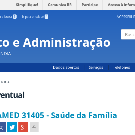
Simplifique!
Comunica BR
Participe
Acesso à infor
ACESSIBIL
ra a busca
3
Ir para o rodapé
4
o e Administração
Busc
ÂNDIA
Dados abertos
Serviços
Telefones
ENTUAL
ventual
AMED 31405 - Saúde da Família
(0)