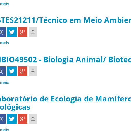
 mais
sobre
FAMED
31405
STES21211/Técnico em Meio Ambie
-
Saúde
(0)
da
Família
 mais
sobre
ESTES21211/Técnico
em
NBIO49502 - Biologia Animal/ Biote
Meio
Ambiente
(0)
 mais
sobre
INBIO49502
-
aboratório de Ecologia de Mamífero
Biologia
ológicas
Animal/
Biotecnologia
(0)
 mais
sobre