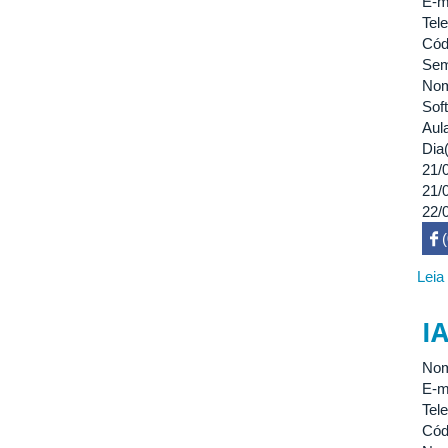
E-m
Tel
Cód
Sem
Nom
Sof
Aul
Dia(
21/
21/
22/
 

Leia
I
Nom
E-m
Tel
Cód