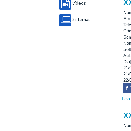
X
Vídeos
Nome
E-m
Sistemas
Tel
Cód
Sem
Nom
Sof
Aul
Dia(
21/
21/
22/
 

Leia
X
Nome