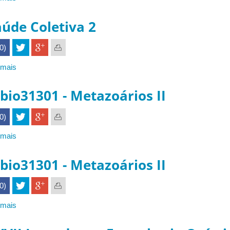
Laboratório
de
aúde Coletiva 2
Ecologia
de
(0)
Mamíferos
/
 mais
sobre
Ciências
Saúde
Biológicas
Coletiva
bio31301 - Metazoários II
2
(0)
 mais
sobre
Inbio31301
-
bio31301 - Metazoários II
Metazoários
II
(0)
 mais
sobre
Inbio31301
-