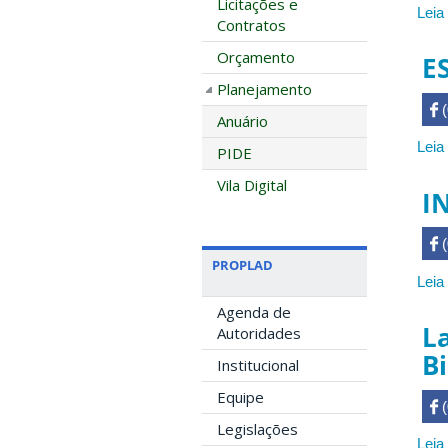
Licitações e
Leia
Contratos
Orçamento
E
Planejamento
 

Anuário
Leia
PIDE
Vila Digital
I
 

PROPLAD
Leia
Agenda de
L
Autoridades
Bi
Institucional
Equipe
 

Legislações
Leia