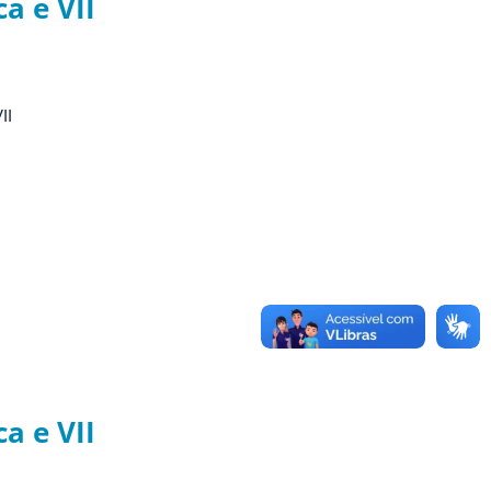
a e VII
II
a e VII