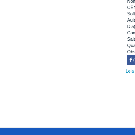
Nom
CÊ
Sof
Aul
Dia
Cam
Sal
Qua
Obs
 

Leia