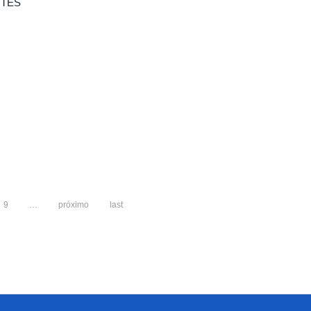
RTES
9
…
próximo
last