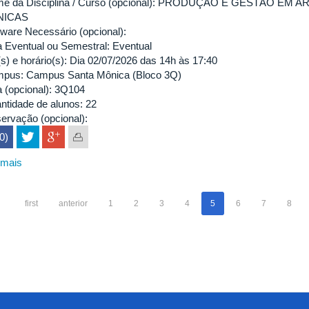
e da Disciplina / Curso (opcional): PRODUÇÃO E GESTÃO EM A
NICAS
tware Necessário (opcional):
a Eventual ou Semestral: Eventual
(s) e horário(s): Dia 02/07/2026 das 14h às 17:40
pus: Campus Santa Mônica (Bloco 3Q)
a (opcional): 3Q104
ntidade de alunos: 22
ervação (opcional):
(0)
 mais
sobre
IARTE-
33801
first
anterior
1
2
3
4
5
6
7
8