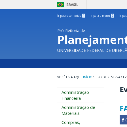
BRASIL
Ir para o conteúdo
1
Ir para o menu
2
Ir pa
Pró-Reitoria de
Planejament
UNIVERSIDADE FEDERAL DE UBERL
INÍCIO
\
TIPO DE RESERVA
\
EV
E
Administração
Financeira
F
Administração de
Materiais
 

Compras,