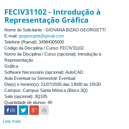
ICIAG31504
-
FECIV31102 - Introdução à
Experimentação
Representação Gráfica
Agrícola
Nome do Solicitante : GIOVANA BIZAO GEORGETTI
E-mail:
giogeorgetti@gmail.com
Telefone (Ramal): 34984305000
Código da Disciplina / Curso: FECIV31102
Nome da Disciplina / Curso (opcional): Introdução à
Representação
Gráfica
Software Necessário (opcional): AutoCAD
Aula Eventual ou Semestral: Eventual
Dia(s) e horário(s): 21/07/2026 das 13h00 às 15h30
Campus: Campus Santa Mônica (Bloco 3Q)
Sala (opcional): 3Q105
Quantidade de alunos: 40
 (0)

Leia mais
sobre
FECIV31102