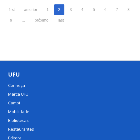
-
first
anterior
1
2
3
4
5
6
7
8
Introdução
à
9
…
próximo
last
Representação
Gráfica
UFU
Conheça
Marca UFU
Campi
Mobilidade
Bibliotecas
Restaurantes
Editora