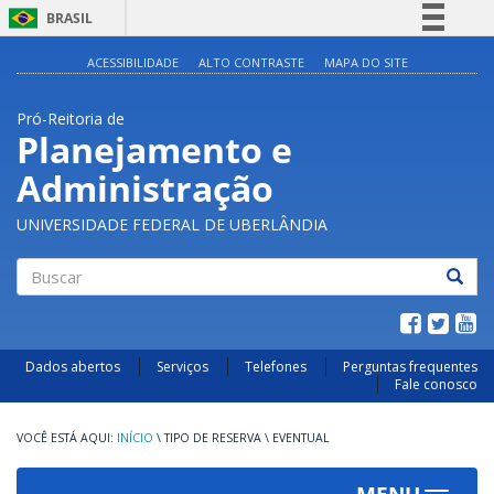
BRASIL
Simplifique!
ACESSIBILIDADE
ALTO CONTRASTE
MAPA DO SITE
Comunica BR
Pró-Reitoria de
Participe
Planejamento e
Acesso à informação
Administração
Legislação
Canais
UNIVERSIDADE FEDERAL DE UBERLÂNDIA
Buscar
Dados abertos
Serviços
Telefones
Perguntas frequentes
Fale conosco
INÍCIO
\
TIPO DE RESERVA
\
EVENTUAL