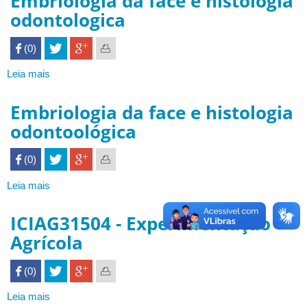
Embriologia da face e histologia
Biológicas
odontologica
 (0)

Leia mais
sobre
Embriologia
da
Embriologia da face e histologia
face
odontoológica
e
histologia
 (0)

odontologica
Leia mais
sobre
Embriologia
da
ICIAG31504 - Experimentação
face
Agrícola
e
histologia
 (0)

odontoológica
Leia mais
sobre