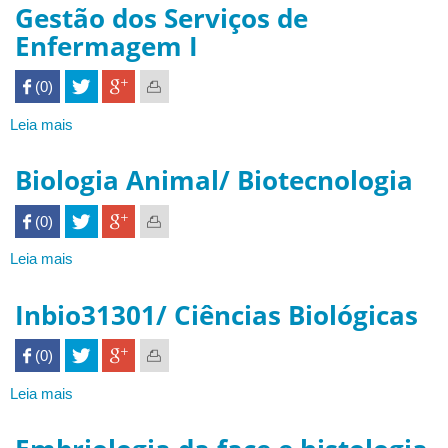
dos
Gestão dos Serviços de
Serviços
Enfermagem I
de
Enfermagem
 (0)

I
Leia mais
sobre
Gestão
dos
Biologia Animal/ Biotecnologia
Serviços
de
 (0)

Enfermagem
I
Leia mais
sobre
Biologia
Animal/
Inbio31301/ Ciências Biológicas
Biotecnologia
 (0)

Leia mais
sobre
Inbio31301/
Ciências