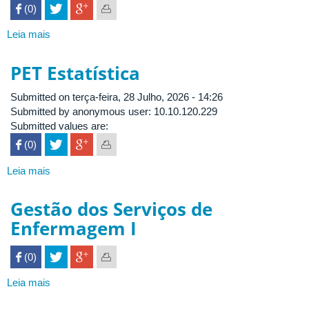
 (0)

Leia mais
sobre
115802
/
PET Estatística
Jornalismo
Opinativo
Submitted on terça-feira, 28 Julho, 2026 - 14:26
Submitted by anonymous user: 10.10.120.229
Submitted values are:
 (0)

Leia mais
sobre
PET
Estatística
Gestão dos Serviços de
Enfermagem I
 (0)

Leia mais
sobre
Gestão