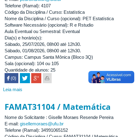
Sólidos
Telefone (Ramal): 4107
Código da Disciplina / Curso: Estatística
Nome da Disciplina / Curso (opcional): PET Estatística
Software Necessário (opcional): R e Rstudio
Aula Eventual ou Semestral: Eventual
Dia(s) e horário(s):
Sábado, 25/07/2026, 08h00 até 12h30.
Sábado, 01/08/2026, 08h00 até 12h30.
Campus: Campus Santa Mônica (Bloco 3Q)
Sala (opcional): 104 ou 105
Quantidade de alunos: 25
 (0)

Leia mais
sobre
PET
Estatística
FAMAT31104 / Matemática
-
Estatística
Nome do Solicitante : Giselle Moraes Resende Pereira
E-mail:
gisellemoraes@ufu.br
Telefone (Ramal): 34991065152
Código da Disciplina / Curso: FAMAT31104 / Matemática