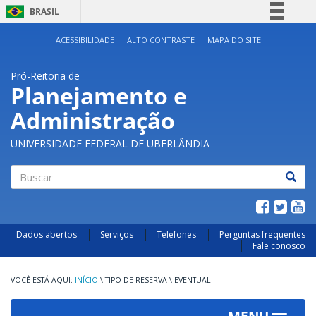
BRASIL
Simplifique!
ACESSIBILIDADE
ALTO CONTRASTE
MAPA DO SITE
Comunica BR
Pró-Reitoria de
Participe
Planejamento e
Acesso à informação
Administração
Legislação
Canais
UNIVERSIDADE FEDERAL DE UBERLÂNDIA
Buscar
Dados abertos
Serviços
Telefones
Perguntas frequentes
Fale conosco
INÍCIO
\
TIPO DE RESERVA
\
EVENTUAL