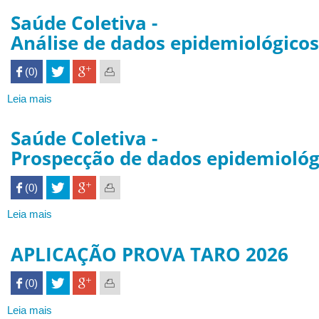
Gestao
Saúde Coletiva -
da
Análise de dados epidemiológicos
informacao
-
 (0)

Ace:
fundamentos
Leia mais
sobre
da
Saúde Coletiva
Administracao
-
Saúde Coletiva -
Análise de dados epidemiológicos
Prospecção de dados epidemiológ
 (0)

Leia mais
sobre
Saúde Coletiva
-
APLICAÇÃO PROVA TARO 2026
Prospecção de dados epidemiológicos
 (0)

Leia mais
sobre