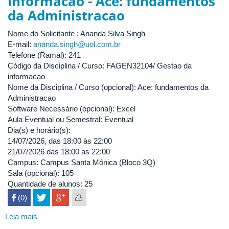
informacao - Ace: fundamentos
da Administracao
Nome do Solicitante : Ananda Silva Singh
E-mail:
ananda.singh@uol.com.br
Telefone (Ramal): 241
Código da Disciplina / Curso: FAGEN32104/ Gestao da
informacao
Nome da Disciplina / Curso (opcional): Ace: fundamentos da
Administracao
Software Necessário (opcional): Excel
Aula Eventual ou Semestral: Eventual
Dia(s) e horário(s):
14/07/2026, das 18:00 às 22:00
21/07/2026 das 18:00 as 22:00
Campus: Campus Santa Mônica (Bloco 3Q)
Sala (opcional): 105
Quantidade de alunos: 25
 (0)

Leia mais
sobre
FAGEN32104/