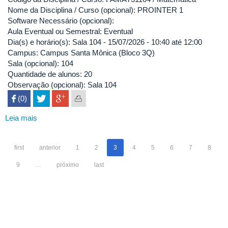
Nome da Disciplina / Curso (opcional): PROINTER 1
Software Necessário (opcional):
Aula Eventual ou Semestral: Eventual
Dia(s) e horário(s): Sala 104 - 15/07/2026 - 10:40 até 12:00
Campus: Campus Santa Mônica (Bloco 3Q)
Sala (opcional): 104
Quantidade de alunos: 20
Observação (opcional): Sala 104
 (0)

Leia mais
sobre
FAMAT31104
/
first
anterior
1
2
3
4
5
6
7
8
Matemática
9
…
próximo
last