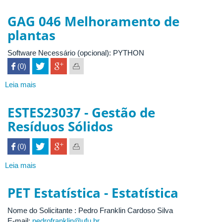
APLICAÇÃO
PROVA
GAG 046 Melhoramento de
TARO
plantas
2026
Software Necessário (opcional): PYTHON
 (0)

Leia mais
sobre
GAG
046
ESTES23037 - Gestão de
Melhoramento
Resíduos Sólidos
de
plantas
 (0)

Leia mais
sobre
ESTES23037
-
PET Estatística - Estatística
Gestão
de
Nome do Solicitante : Pedro Franklin Cardoso Silva
Resíduos
E-mail:
pedrofranklin@ufu.br