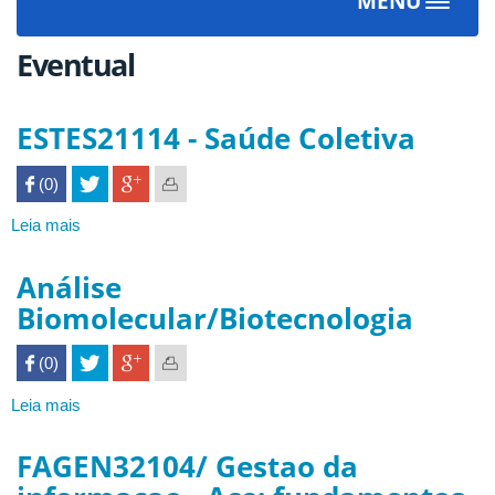
MENU
Toggle
navigat
Eventual
ESTES21114 - Saúde Coletiva
 (0)

Leia mais
sobre
ESTES21114
-
Análise
Saúde
Biomolecular/Biotecnologia
Coletiva
 (0)

Leia mais
sobre
Análise
Biomolecular/Biotecnologia
FAGEN32104/ Gestao da