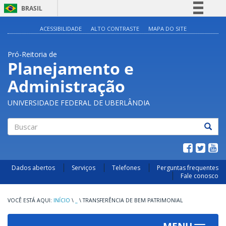
BRASIL
Simplifique!
ACESSIBILIDADE
ALTO CONTRASTE
MAPA DO SITE
Comunica BR
Pró-Reitoria de
Participe
Planejamento e
Acesso à informação
Administração
Legislação
Canais
UNIVERSIDADE FEDERAL DE UBERLÂNDIA
Buscar
Dados abertos
Serviços
Telefones
Perguntas frequentes
Fale conosco
INÍCIO
\
_
\
TRANSFERÊNCIA DE BEM PATRIMONIAL