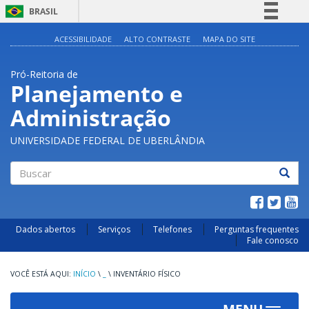
BRASIL
Simplifique!
ACESSIBILIDADE
ALTO CONTRASTE
MAPA DO SITE
Comunica BR
Pró-Reitoria de
Participe
Planejamento e
Acesso à informação
Administração
Legislação
Canais
UNIVERSIDADE FEDERAL DE UBERLÂNDIA
Buscar
Dados abertos
Serviços
Telefones
Perguntas frequentes
Fale conosco
INÍCIO
\
_
\
INVENTÁRIO FÍSICO