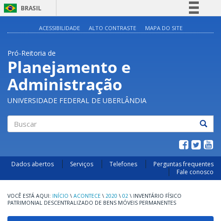
BRASIL
Simplifique!
ACESSIBILIDADE
ALTO CONTRASTE
MAPA DO SITE
Comunica BR
Pró-Reitoria de
Participe
Planejamento e
Acesso à informação
Administração
Legislação
Canais
UNIVERSIDADE FEDERAL DE UBERLÂNDIA
Buscar
Dados abertos
Serviços
Telefones
Perguntas frequentes
Fale conosco
INÍCIO
\
ACONTECE
\
2020
\
02
\
INVENTÁRIO FÍSICO
PATRIMONIAL DESCENTRALIZADO DE BENS MÓVEIS PERMANENTES