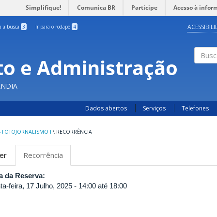
Simplifique!
Comunica BR
Participe
Acesso à infor
ACESSIBIL
ra a busca
3
Ir para o rodapé
4
o e Administração
Busc
ÂNDIA
Dados abertos
Serviços
Telefones
- FOTOJORNALISMO I
\
RECORRÊNCIA
bas
er
Recorrência
(aba
rimárias
ativa)
a da Reserva:
ta-feira, 17 Julho, 2025 -
14:00
até
18:00