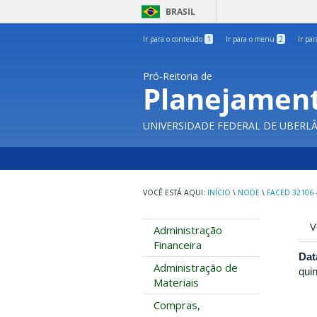
BRASIL
Ir para o conteúdo
1
Ir para o menu
2
Ir pa
Pró-Reitoria de
Planejament
UNIVERSIDADE FEDERAL DE UBERL
INÍCIO
\
NODE
\
FACED 32106 
A
V
Administração
p
Financeira
Dat
Administração de
quin
Materiais
Compras,