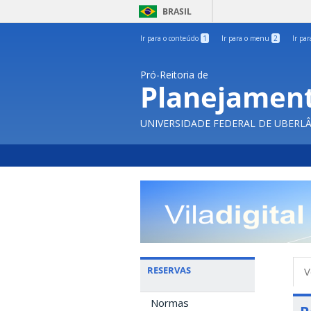
BRASIL
Ir para o conteúdo
1
Ir para o menu
2
Ir pa
Pró-Reitoria de
Planejament
UNIVERSIDADE FEDERAL DE UBERL
A
RESERVAS
V
p
Normas