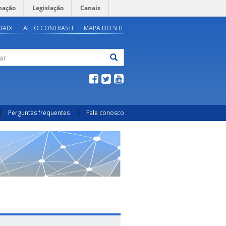
mação
Legislação
Canais
IDADE
ALTO CONTRASTE
MAPA DO SITE
ar
Perguntas frequentes
Fale conosco