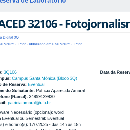
eserva de Laboratório
ACED 32106 - Fotojornalis
a Digital 3Q
/07/2025 - 17:22 - atualizado em 07/07/2025 - 17:22
a:
3Q106
Data da Reser
mpus:
Campus Santa Mônica (Bloco 3Q)
o de Reserva:
Eventual
e do Solicitante:
Patricia Aparecida Amaral
efone (Ramal):
34999129930
ail:
patricia.amaral@ufu.br
tware Necessário (opcional): word
a Eventual ou Semestral: Eventual
s) e horário(s): 17/7/2025 - das 14h às 18h