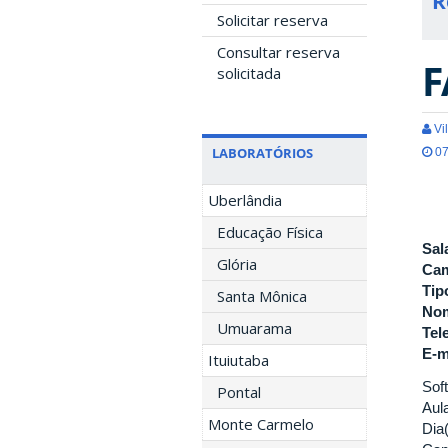
R
Solicitar reserva
Consultar reserva
F
solicitada
Vil
LABORATÓRIOS
07
Uberlândia
Educação Física
Sal
Glória
Ca
Tip
Santa Mônica
Nom
Umuarama
Tel
E-m
Ituiutaba
Sof
Pontal
Aul
Monte Carmelo
Dia(