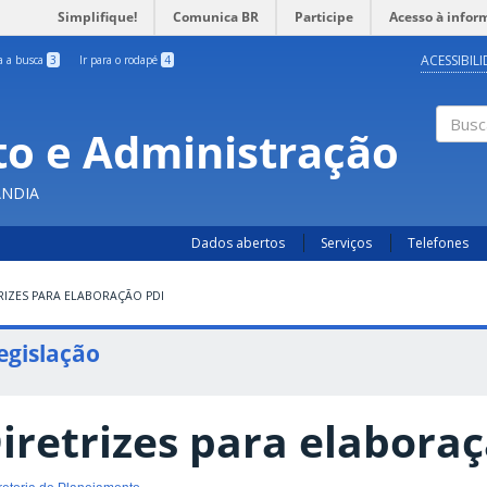
Simplifique!
Comunica BR
Participe
Acesso à infor
ACESSIBIL
ra a busca
3
Ir para o rodapé
4
o e Administração
Busc
ÂNDIA
Dados abertos
Serviços
Telefones
RIZES PARA ELABORAÇÃO PDI
egislação
iretrizes para elabora