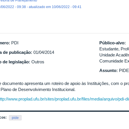
retoria de Planejamento
/06/2022 - 09:38 - atualizado em 10/06/2022 - 09:41
mero:
PDI
Público-alvo:
Estudante, Prof
a de publicação:
01/04/2014
Unidade Acadêm
Comunidade Ex
o de legislação:
Outros
Assunto:
PIDE
e documento apresenta um roteiro de apoio às Instituições, com o pr
 Plano de Desenvolvimento Institucional.
ttp://www.proplad.ufu.br/sites/proplad.ufu.br/files/media/arquivo/pdi-dir
cos:
pide