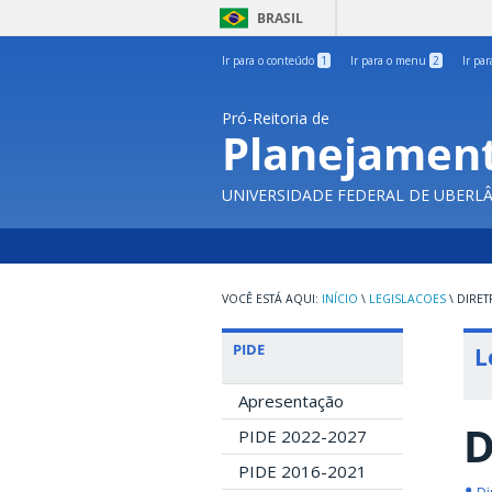
BRASIL
Ir para o conteúdo
1
Ir para o menu
2
Ir pa
Pró-Reitoria de
Planejament
UNIVERSIDADE FEDERAL DE UBERL
INÍCIO
\
LEGISLACOES
\
DIRET
PIDE
L
Apresentação
D
PIDE 2022-2027
PIDE 2016-2021