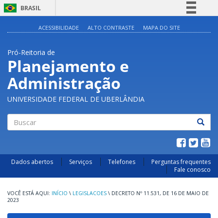
BRASIL
Simplifique!
ACESSIBILIDADE
ALTO CONTRASTE
MAPA DO SITE
Comunica BR
Pró-Reitoria de
Participe
Planejamento e
Acesso à informação
Administração
Legislação
Canais
UNIVERSIDADE FEDERAL DE UBERLÂNDIA
Buscar
Dados abertos
Serviços
Telefones
Perguntas frequentes
Fale conosco
INÍCIO
\
LEGISLACOES
\
DECRETO Nº 11.531, DE 16 DE MAIO DE
2023