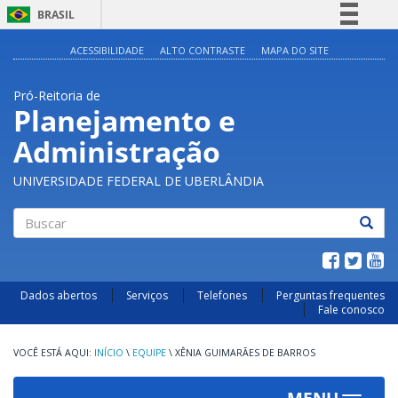
BRASIL
Simplifique!
ACESSIBILIDADE
ALTO CONTRASTE
MAPA DO SITE
Comunica BR
Pró-Reitoria de
Participe
Planejamento e
Acesso à informação
Administração
Legislação
Canais
UNIVERSIDADE FEDERAL DE UBERLÂNDIA
Buscar
Dados abertos
Serviços
Telefones
Perguntas frequentes
Fale conosco
INÍCIO
\
EQUIPE
\
XÊNIA GUIMARÃES DE BARROS