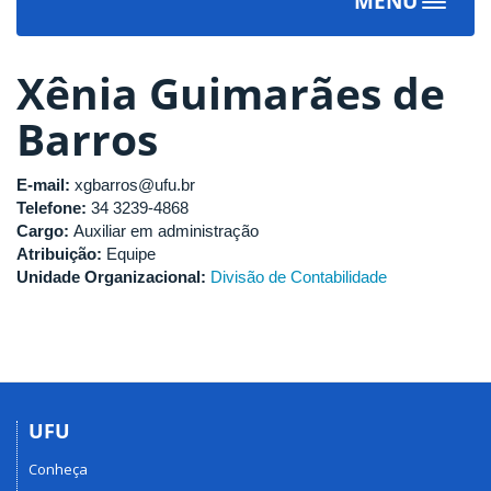
MENU
Toggle
navigat
Xênia Guimarães de
Barros
E-mail:
xgbarros@ufu.br
Telefone:
34 3239-4868
Cargo:
Auxiliar em administração
Atribuição:
Equipe
Unidade Organizacional:
Divisão de Contabilidade
UFU
Conheça