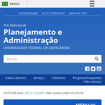
BRASIL
Simplifique!
ACESSIBILIDADE
ALTO CONTRASTE
MAPA DO SITE
Comunica BR
Pró-Reitoria de
Participe
Planejamento e
Acesso à informação
Administração
Legislação
Canais
UNIVERSIDADE FEDERAL DE UBERLÂNDIA
Buscar
Dados abertos
Serviços
Telefones
Perguntas frequentes
Fale conosco
INÍCIO
\
EQUIPE
\
ANA LAURA GOMES DE SOUZA