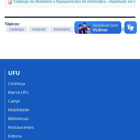
Catálogo de Mobiliário e Equipamentos de Informática - Atualizado em 03
Tópicos:
catálogo
material
mobiliário
equipamentos
informática
UFU
Conheça
Marca UFU
Campi
Mobilidade
Bibliotecas
Restaurantes
Editora