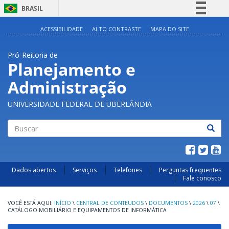
BRASIL
Simplifique!
ACESSIBILIDADE
ALTO CONTRASTE
MAPA DO SITE
Comunica BR
Pró-Reitoria de
Participe
Planejamento e
Acesso à informação
Administração
Legislação
Canais
UNIVERSIDADE FEDERAL DE UBERLÂNDIA
Buscar
Dados abertos
Serviços
Telefones
Perguntas frequentes
Fale conosco
INÍCIO
\
CENTRAL DE CONTEUDOS
\
DOCUMENTOS
\
2026
\
07
\
CATÁLOGO MOBILIÁRIO E EQUIPAMENTOS DE INFORMÁTICA