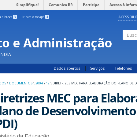
Simplifique!
Comunica BR
Participe
Acesso à infor
ACESSIBIL
ra a busca
3
Ir para o rodapé
4
o e Administração
Busc
ÂNDIA
Dados abertos
Serviços
Telefones
UDOS
\
DOCUMENTOS
\
2004
\
12
\
DIRETRIZES MEC PARA ELABORAÇÃO DO PLANO DE DE
iretrizes MEC para Elabo
lano de Desenvolvimento 
PDI)
istério da Educação