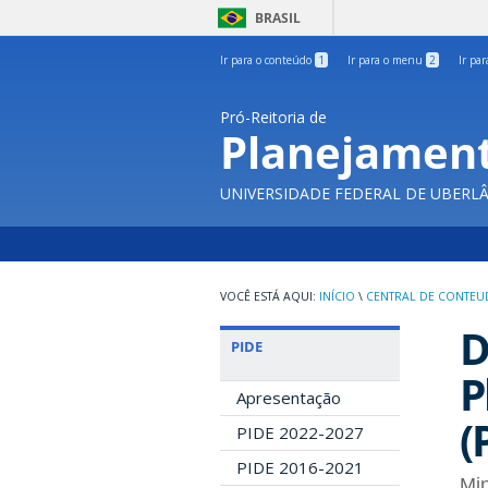
BRASIL
Ir para o conteúdo
1
Ir para o menu
2
Ir pa
Pró-Reitoria de
Planejament
UNIVERSIDADE FEDERAL DE UBERL
INÍCIO
\
CENTRAL DE CONTE
D
PIDE
P
Apresentação
(
PIDE 2022-2027
PIDE 2016-2021
Min