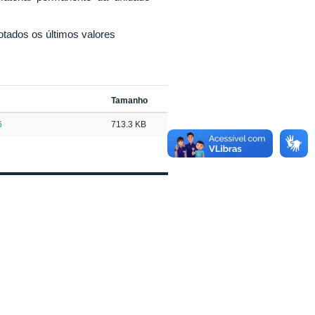
otados os últimos valores
Tamanho
6
713.3 KB