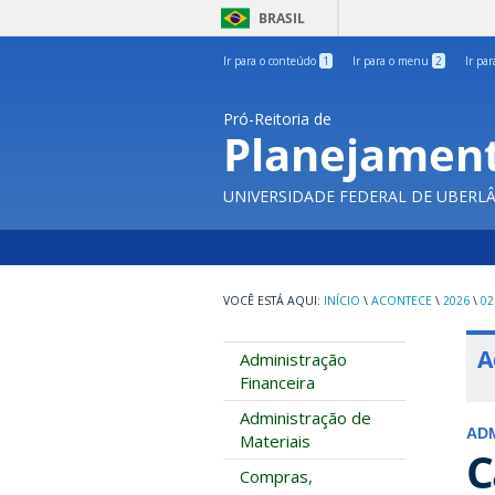
BRASIL
Ir para o conteúdo
1
Ir para o menu
2
Ir pa
Pró-Reitoria de
Planejament
UNIVERSIDADE FEDERAL DE UBERL
INÍCIO
\
ACONTECE
\
2026
\
02
A
Administração
Financeira
Administração de
ADM
Materiais
C
Compras,