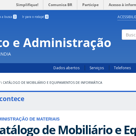
Simplifique!
Comunica BR
Participe
Acesso à infor
ACESSIBIL
ra a busca
3
Ir para o rodapé
4
o e Administração
Busc
ÂNDIA
Dados abertos
Serviços
Telefones
\
CATÁLOGO DE MOBILIÁRIO E EQUIPAMENTOS DE INFORMÁTICA
contece
INISTRAÇÃO DE MATERIAIS
atálogo de Mobiliário e 