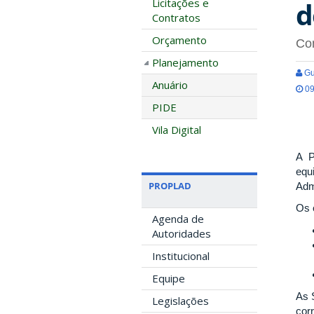
Licitações e
d
Contratos
Orçamento
Con
Planejamento
Gu
Anuário
09
PIDE
Vila Digital
A P
equ
PROPLAD
Adm
Os 
Agenda de
Autoridades
Institucional
Equipe
As 
Legislações
cor