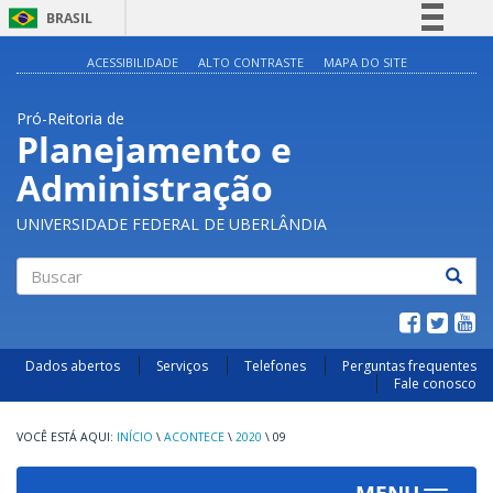
BRASIL
Simplifique!
ACESSIBILIDADE
ALTO CONTRASTE
MAPA DO SITE
Comunica BR
Pró-Reitoria de
Participe
Planejamento e
Acesso à informação
Administração
Legislação
Canais
UNIVERSIDADE FEDERAL DE UBERLÂNDIA
Buscar
Dados abertos
Serviços
Telefones
Perguntas frequentes
Fale conosco
INÍCIO
\
ACONTECE
\
2020
\
09