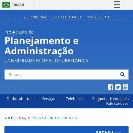
BRASIL
Simplifique!
ACESSIBILIDADE
ALTO CONTRASTE
MAPA DO SITE
Comunica BR
Pró-Reitoria de
Participe
Planejamento e
Acesso à informação
Administração
Legislação
Canais
UNIVERSIDADE FEDERAL DE UBERLÂNDIA
Buscar
Dados abertos
Serviços
Telefones
Perguntas frequentes
Fale conosco
INÍCIO
\
ACONTECE
\
2016
\
04