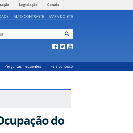
mação
Legislação
Canais
IDADE
ALTO CONTRASTE
MAPA DO SITE
ar
Perguntas frequentes
Fale conosco
 Ocupação do