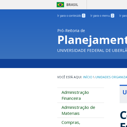
BRASIL
Ir para o conteúdo
1
Ir para o menu
2
Ir pa
Pró-Reitoria de
Planejament
UNIVERSIDADE FEDERAL DE UBERL
INÍCIO
\
UNIDADES ORGANIZA
U
Administração
Financeira
Administração de
C
Materiais
E
Compras,