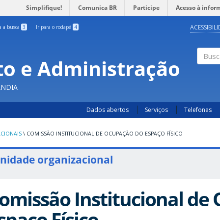
Simplifique!
Comunica BR
Participe
Acesso à infor
ACESSIBIL
ra a busca
3
Ir para o rodapé
4
o e Administração
Busc
ÂNDIA
Dados abertos
Serviços
Telefones
CIONAIS
\
COMISSÃO INSTITUCIONAL DE OCUPAÇÃO DO ESPAÇO FÍSICO
nidade organizacional
omissão Institucional de
spaço Físico