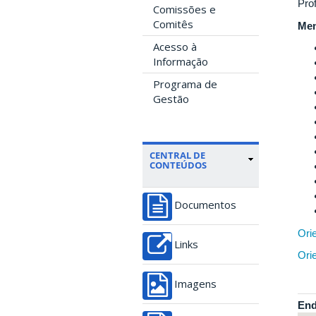
Pro
Comissões e
Comitês
Mem
Acesso à
Informação
Programa de
Gestão
CENTRAL DE
CONTEÚDOS
Documentos
Ori
Links
Ori
Imagens
End