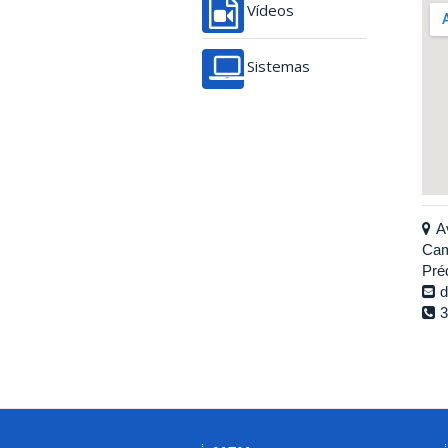
Vídeos
Sistemas
A
Cam
Préd
d
3