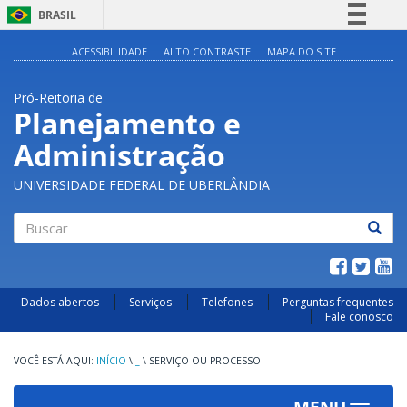
BRASIL
Simplifique!
ACESSIBILIDADE
ALTO CONTRASTE
MAPA DO SITE
Comunica BR
Pró-Reitoria de
Participe
Planejamento e
Acesso à informação
Administração
Legislação
Canais
UNIVERSIDADE FEDERAL DE UBERLÂNDIA
Buscar
Dados abertos
Serviços
Telefones
Perguntas frequentes
Fale conosco
INÍCIO
\
_
\
SERVIÇO OU PROCESSO