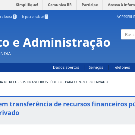
Simplifique!
Comunica BR
Participe
Acesso à infor
ACESSIBIL
ra a busca
3
Ir para o rodapé
4
o e Administração
Busc
ÂNDIA
Dados abertos
Serviços
Telefones
IA DE RECURSOS FINANCEIROS PÚBLICOS PARA O PARCEIRO PRIVADO
em transferência de recursos financeiros pú
rivado