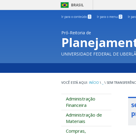
BRASIL
Ir para o conteúdo
1
Ir para o menu
2
Ir pa
Pró-Reitoria de
Planejament
UNIVERSIDADE FEDERAL DE UBERL
INÍCIO
\
_
\
SEM TRANSFERÊNC
Administração
s
Financeira
p
Administração de
Materiais
Compras,