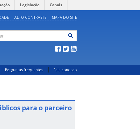
mação
Legislação
Canais
IDADE
ALTO CONTRASTE
MAPA DO SITE
ar
Perguntas frequentes
Fale conosco
blicos para o parceiro