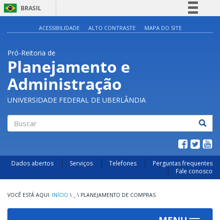
BRASIL
Simplifique!
ACESSIBILIDADE
ALTO CONTRASTE
MAPA DO SITE
Comunica BR
Pró-Reitoria de
Participe
Planejamento e
Acesso à informação
Administração
Legislação
Canais
UNIVERSIDADE FEDERAL DE UBERLÂNDIA
Buscar
Dados abertos
Serviços
Telefones
Perguntas frequentes
Fale conosco
INÍCIO
\
_
\
PLANEJAMENTO DE COMPRAS