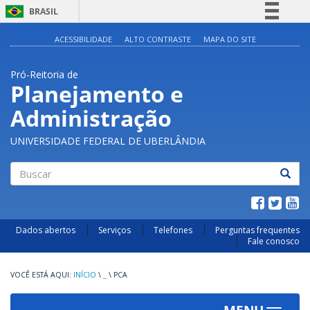
BRASIL
Simplifique!
ACESSIBILIDADE
ALTO CONTRASTE
MAPA DO SITE
Comunica BR
Pró-Reitoria de
Participe
Planejamento e
Acesso à informação
Administração
Legislação
Canais
UNIVERSIDADE FEDERAL DE UBERLÂNDIA
Buscar
Dados abertos
Serviços
Telefones
Perguntas frequentes
Fale conosco
INÍCIO
\
_
\
PCA