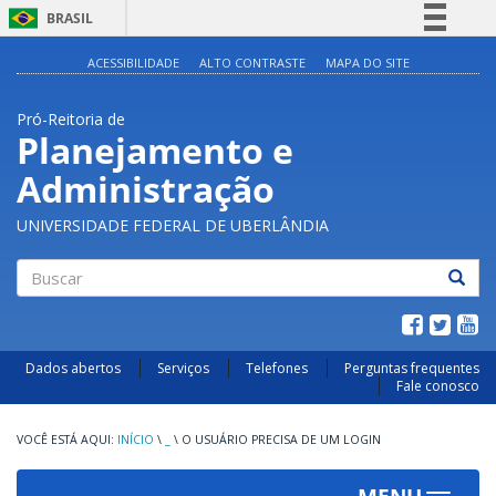
BRASIL
Simplifique!
ACESSIBILIDADE
ALTO CONTRASTE
MAPA DO SITE
Comunica BR
Pró-Reitoria de
Participe
Planejamento e
Acesso à informação
Administração
Legislação
Canais
UNIVERSIDADE FEDERAL DE UBERLÂNDIA
Buscar
Dados abertos
Serviços
Telefones
Perguntas frequentes
Fale conosco
INÍCIO
\
_
\
O USUÁRIO PRECISA DE UM LOGIN