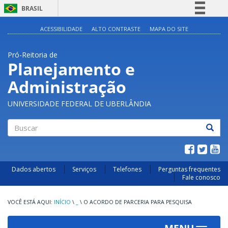
BRASIL
Simplifique!
ACESSIBILIDADE
ALTO CONTRASTE
MAPA DO SITE
Comunica BR
Pró-Reitoria de
Participe
Planejamento e
Acesso à informação
Administração
Legislação
Canais
UNIVERSIDADE FEDERAL DE UBERLÂNDIA
Buscar
Dados abertos
Serviços
Telefones
Perguntas frequentes
Fale conosco
INÍCIO
\
_
\
O ACORDO DE PARCERIA PARA PESQUISA