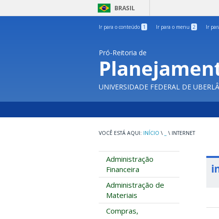
BRASIL
Ir para o conteúdo
1
Ir para o menu
2
Ir pa
Pró-Reitoria de
Planejament
UNIVERSIDADE FEDERAL DE UBERL
INÍCIO
\
_
\
INTERNET
Administração
i
Financeira
Administração de
Materiais
Compras,