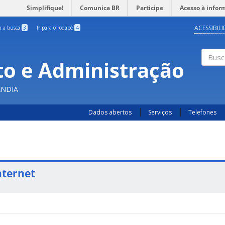
Simplifique!
Comunica BR
Participe
Acesso à infor
ACESSIBIL
ra a busca
3
Ir para o rodapé
4
o e Administração
Busc
ÂNDIA
Dados abertos
Serviços
Telefones
nternet