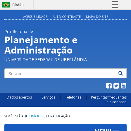
BRASIL
Simplifique!
ACESSIBILIDADE
ALTO CONTRASTE
MAPA DO SITE
Comunica BR
Pró-Reitoria de
Participe
Planejamento e
Acesso à informação
Administração
Legislação
Canais
UNIVERSIDADE FEDERAL DE UBERLÂNDIA
Buscar
Dados abertos
Serviços
Telefones
Perguntas frequentes
Fale conosco
INÍCIO
\
_
\
GRATIFICAÇÃO