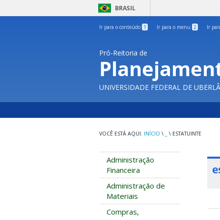
BRASIL
Ir para o conteúdo
1
Ir para o menu
2
Ir pa
Pró-Reitoria de
Planejament
UNIVERSIDADE FEDERAL DE UBERL
INÍCIO
\
_
\
ESTATUINTE
Administração
e
Financeira
Administração de
Materiais
Compras,