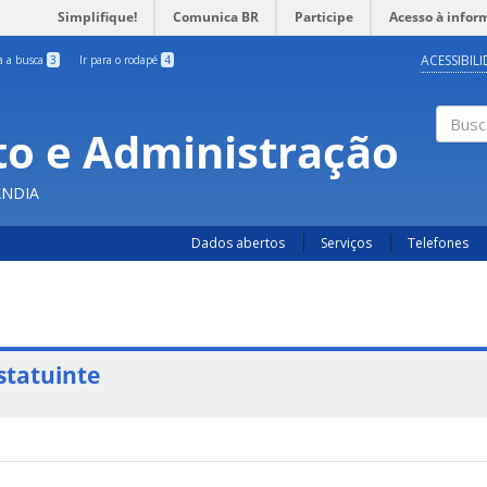
Simplifique!
Comunica BR
Participe
Acesso à infor
ACESSIBIL
ra a busca
3
Ir para o rodapé
4
o e Administração
Busc
ÂNDIA
Dados abertos
Serviços
Telefones
statuinte