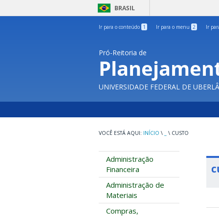
BRASIL
Ir para o conteúdo
1
Ir para o menu
2
Ir pa
Pró-Reitoria de
Planejament
UNIVERSIDADE FEDERAL DE UBERL
INÍCIO
\
_
\
CUSTO
Administração
c
Financeira
Administração de
Materiais
Compras,