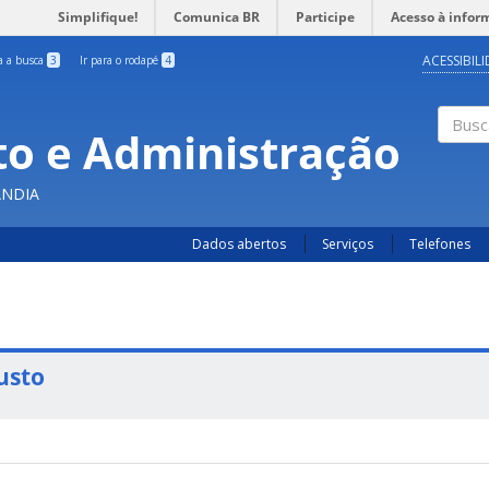
Simplifique!
Comunica BR
Participe
Acesso à infor
ACESSIBIL
ra a busca
3
Ir para o rodapé
4
o e Administração
Busc
ÂNDIA
Dados abertos
Serviços
Telefones
usto