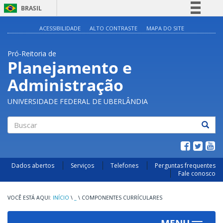
BRASIL
Simplifique!
ACESSIBILIDADE
ALTO CONTRASTE
MAPA DO SITE
Comunica BR
Pró-Reitoria de
Participe
Planejamento e
Acesso à informação
Administração
Legislação
Canais
UNIVERSIDADE FEDERAL DE UBERLÂNDIA
Buscar
Dados abertos
Serviços
Telefones
Perguntas frequentes
Fale conosco
INÍCIO
\
_
\
COMPONENTES CURRÍCULARES