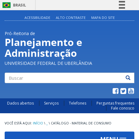
BRASIL
Simplifique!
ACESSIBILIDADE
ALTO CONTRASTE
MAPA DO SITE
Comunica BR
Pró-Reitoria de
Participe
Planejamento e
Acesso à informação
Administração
Legislação
Canais
UNIVERSIDADE FEDERAL DE UBERLÂNDIA
Buscar
Dados abertos
Serviços
Telefones
Perguntas frequentes
Fale conosco
INÍCIO
\
_
\
CATÁLOGO - MATERIAL DE CONSUMO