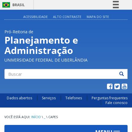
BRASIL
Simplifique!
ACESSIBILIDADE
ALTO CONTRASTE
MAPA DO SITE
Comunica BR
Pró-Reitoria de
Participe
Planejamento e
Acesso à informação
Administração
Legislação
Canais
UNIVERSIDADE FEDERAL DE UBERLÂNDIA
Buscar
Dados abertos
Serviços
Telefones
Perguntas frequentes
Fale conosco
INÍCIO
\
_
\
CAPES