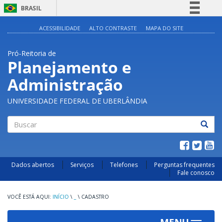
BRASIL
Simplifique!
ACESSIBILIDADE
ALTO CONTRASTE
MAPA DO SITE
Comunica BR
Pró-Reitoria de
Participe
Planejamento e
Acesso à informação
Administração
Legislação
Canais
UNIVERSIDADE FEDERAL DE UBERLÂNDIA
Buscar
Dados abertos
Serviços
Telefones
Perguntas frequentes
Fale conosco
INÍCIO
\
_
\
CADASTRO