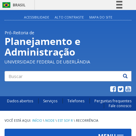
BRASIL
Simplifique!
ACESSIBILIDADE
ALTO CONTRASTE
MAPA DO SITE
Comunica BR
Pró-Reitoria de
Participe
Planejamento e
Acesso à informação
Administração
Legislação
Canais
UNIVERSIDADE FEDERAL DE UBERLÂNDIA
Buscar
Dados abertos
Serviços
Telefones
Perguntas frequentes
Fale conosco
INÍCIO
\
NODE
\
EST SOF R
\
RECORRÊNCIA