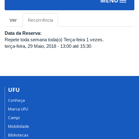
MENU
Toggle
navigat
Abas
Ver
Recorrência
(aba
primárias
ativa)
Data da Reserva:
Repete toda semana toda(o) Terça-feira 1 vezes.
terça-feira, 29 Maio, 2018 -
13:00
até
15:30
UFU
Conheça
Marca UFU
Campi
Mobilidade
Bibliotecas