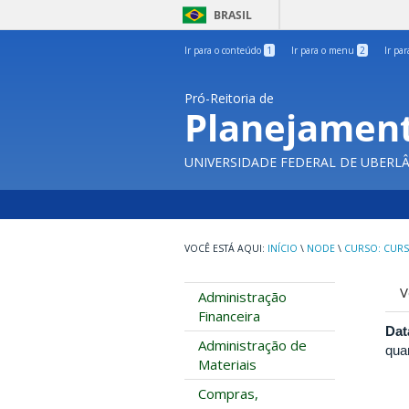
BRASIL
Ir para o conteúdo
1
Ir para o menu
2
Ir pa
Pró-Reitoria de
Planejament
UNIVERSIDADE FEDERAL DE UBERL
INÍCIO
\
NODE
\
CURSO: CURS
A
V
Administração
p
Financeira
Dat
Administração de
quar
Materiais
Compras,