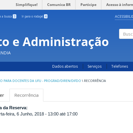
Simplifique!
Comunica BR
Participe
Acesso à infor
ACESSIBIL
ra a busca
3
Ir para o rodapé
4
o e Administração
Busc
ÂNDIA
Dados abertos
Serviços
Telefones
O PARA DOCENTES DA UFU - PROGRAD/DIREN/DIFDO
\
RECORRÊNCIA
bas
er
Recorrência
(aba
rimárias
ativa)
a da Reserva:
ta-feira, 6 Junho, 2018 -
13:00
até
17:00