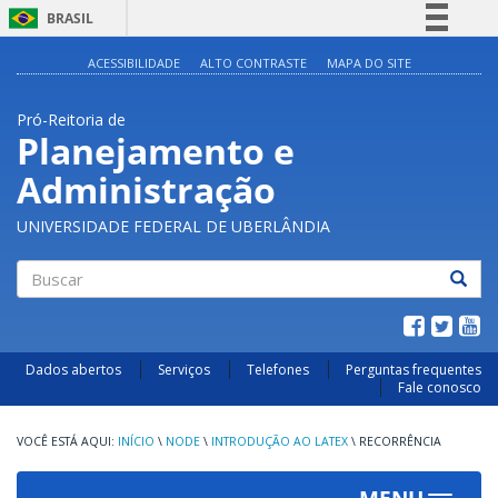
BRASIL
Simplifique!
ACESSIBILIDADE
ALTO CONTRASTE
MAPA DO SITE
Comunica BR
Pró-Reitoria de
Participe
Planejamento e
Acesso à informação
Administração
Legislação
Canais
UNIVERSIDADE FEDERAL DE UBERLÂNDIA
Buscar
Dados abertos
Serviços
Telefones
Perguntas frequentes
Fale conosco
INÍCIO
\
NODE
\
INTRODUÇÃO AO LATEX
\
RECORRÊNCIA