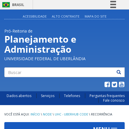
BRASIL
Simplifique!
ACESSIBILIDADE
ALTO CONTRASTE
MAPA DO SITE
Comunica BR
Pró-Reitoria de
Participe
Planejamento e
Acesso à informação
Administração
Legislação
Canais
UNIVERSIDADE FEDERAL DE UBERLÂNDIA
Buscar
Dados abertos
Serviços
Telefones
Perguntas frequentes
Fale conosco
INÍCIO
\
NODE
\
UHC - UBERHUB CODE
\
RECORRÊNCIA