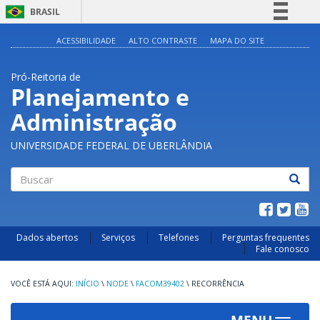
BRASIL
Simplifique!
ACESSIBILIDADE
ALTO CONTRASTE
MAPA DO SITE
Comunica BR
Pró-Reitoria de
Participe
Planejamento e
Acesso à informação
Administração
Legislação
Canais
UNIVERSIDADE FEDERAL DE UBERLÂNDIA
Buscar
Dados abertos
Serviços
Telefones
Perguntas frequentes
Fale conosco
INÍCIO
\
NODE
\
FACOM39402
\
RECORRÊNCIA