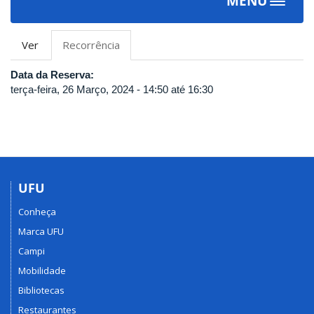
MENU
Toggle
navigat
Abas
Ver
Recorrência
(aba
primárias
ativa)
Data da Reserva:
terça-feira, 26 Março, 2024 -
14:50
até
16:30
UFU
Conheça
Marca UFU
Campi
Mobilidade
Bibliotecas
Restaurantes