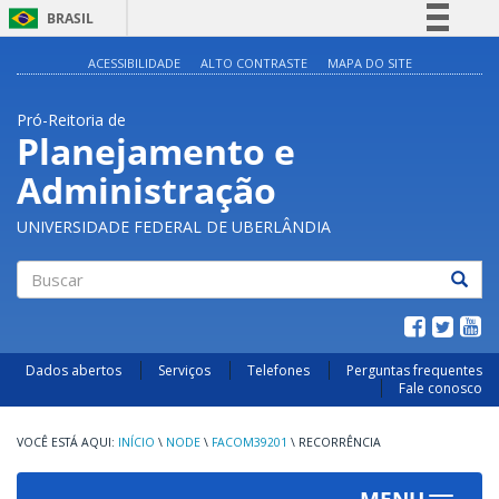
BRASIL
Simplifique!
ACESSIBILIDADE
ALTO CONTRASTE
MAPA DO SITE
Comunica BR
Pró-Reitoria de
Participe
Planejamento e
Acesso à informação
Administração
Legislação
Canais
UNIVERSIDADE FEDERAL DE UBERLÂNDIA
Buscar
Dados abertos
Serviços
Telefones
Perguntas frequentes
Fale conosco
INÍCIO
\
NODE
\
FACOM39201
\
RECORRÊNCIA